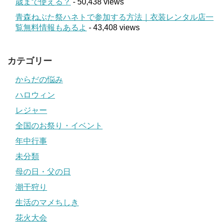
歳まで使える？
- 50,438 views
青森ねぶた祭ハネトで参加する方法｜衣装レンタル店一
覧無料情報もあるよ
- 43,408 views
カテゴリー
からだの悩み
ハロウィン
レジャー
全国のお祭り・イベント
年中行事
未分類
母の日・父の日
潮干狩り
生活のマメちしき
花火大会