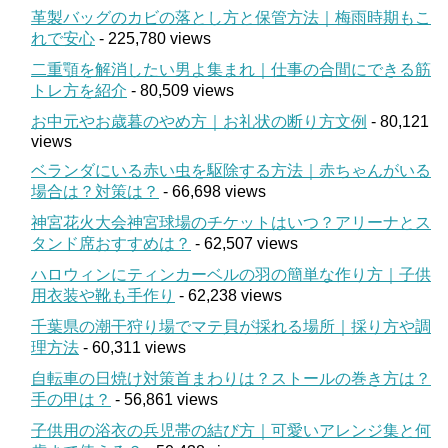
革製バッグのカビの落とし方と保管方法｜梅雨時期もこ
れで安心
- 225,780 views
二重顎を解消したい男よ集まれ｜仕事の合間にできる筋
トレ方を紹介
- 80,509 views
お中元やお歳暮のやめ方｜お礼状の断り方文例
- 80,121
views
ベランダにいる赤い虫を駆除する方法｜赤ちゃんがいる
場合は？対策は？
- 66,698 views
神宮花火大会神宮球場のチケットはいつ？アリーナとス
タンド席おすすめは？
- 62,507 views
ハロウィンにティンカーベルの羽の簡単な作り方｜子供
用衣装や靴も手作り
- 62,238 views
千葉県の潮干狩り場でマテ貝が採れる場所｜採り方や調
理方法
- 60,311 views
自転車の日焼け対策首まわりは？ストールの巻き方は？
手の甲は？
- 56,861 views
子供用の浴衣の兵児帯の結び方｜可愛いアレンジ集と何