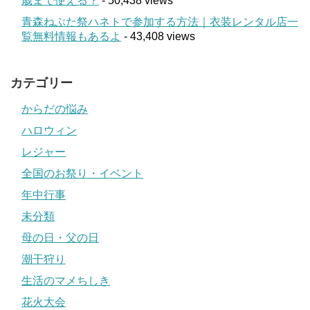
歳まで使える？
- 50,438 views
青森ねぶた祭ハネトで参加する方法｜衣装レンタル店一
覧無料情報もあるよ
- 43,408 views
カテゴリー
からだの悩み
ハロウィン
レジャー
全国のお祭り・イベント
年中行事
未分類
母の日・父の日
潮干狩り
生活のマメちしき
花火大会