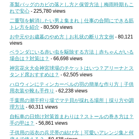
革製バッグのカビの落とし方と保管方法｜梅雨時期もこ
れで安心
- 225,780 views
二重顎を解消したい男よ集まれ｜仕事の合間にできる筋
トレ方を紹介
- 80,509 views
お中元やお歳暮のやめ方｜お礼状の断り方文例
- 80,121
views
ベランダにいる赤い虫を駆除する方法｜赤ちゃんがいる
場合は？対策は？
- 66,698 views
神宮花火大会神宮球場のチケットはいつ？アリーナとス
タンド席おすすめは？
- 62,505 views
ハロウィンにティンカーベルの羽の簡単な作り方｜子供
用衣装や靴も手作り
- 62,238 views
千葉県の潮干狩り場でマテ貝が採れる場所｜採り方や調
理方法
- 60,311 views
自転車の日焼け対策首まわりは？ストールの巻き方は？
手の甲は？
- 56,861 views
子供用の浴衣の兵児帯の結び方｜可愛いアレンジ集と何