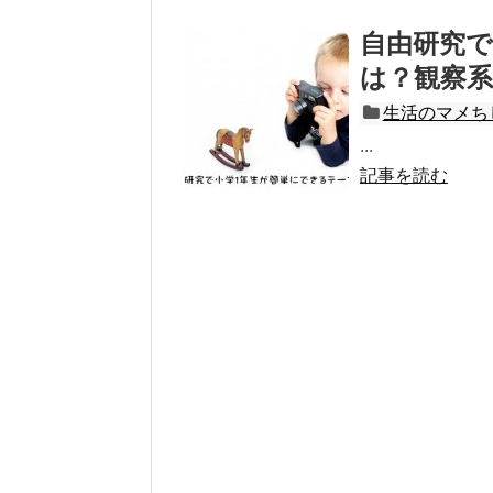
自由研究で
は？観察
生活のマメち
...
記事を読む