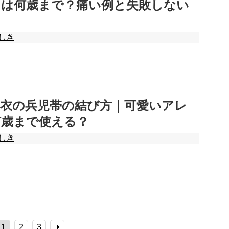
スは何歳まで？痛い例と失敗しない
しき
浴衣の兵児帯の結び方｜可愛いアレ
何歳まで使える？
しき
1
2
3