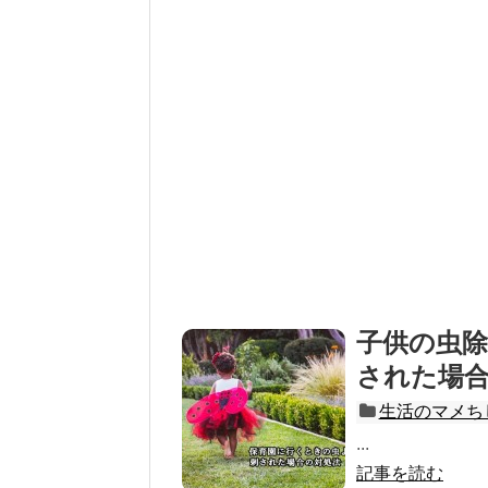
子供の虫
された場
生活のマメち
...
記事を読む