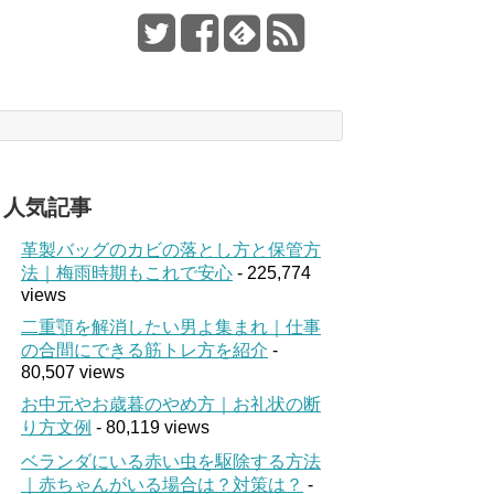
人気記事
革製バッグのカビの落とし方と保管方
法｜梅雨時期もこれで安心
- 225,774
views
二重顎を解消したい男よ集まれ｜仕事
の合間にできる筋トレ方を紹介
-
80,507 views
お中元やお歳暮のやめ方｜お礼状の断
り方文例
- 80,119 views
ベランダにいる赤い虫を駆除する方法
｜赤ちゃんがいる場合は？対策は？
-