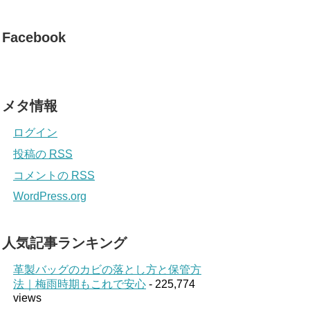
Facebook
メタ情報
ログイン
投稿の
RSS
コメントの
RSS
WordPress.org
人気記事ランキング
革製バッグのカビの落とし方と保管方
法｜梅雨時期もこれで安心
- 225,774
views