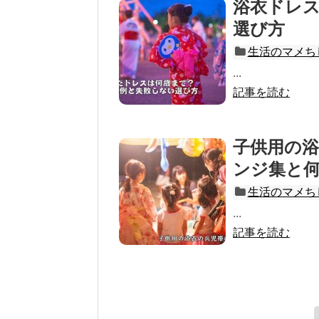
浴衣ドレ
選び方
生活のマメち
...
記事を読む
子供用の
ンジ集と
生活のマメち
...
記事を読む