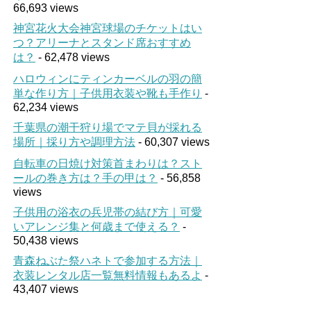
66,693 views
神宮花火大会神宮球場のチケットはい
つ？アリーナとスタンド席おすすめ
は？
- 62,478 views
ハロウィンにティンカーベルの羽の簡
単な作り方｜子供用衣装や靴も手作り
-
62,234 views
千葉県の潮干狩り場でマテ貝が採れる
場所｜採り方や調理方法
- 60,307 views
自転車の日焼け対策首まわりは？スト
ールの巻き方は？手の甲は？
- 56,858
views
子供用の浴衣の兵児帯の結び方｜可愛
いアレンジ集と何歳まで使える？
-
50,438 views
青森ねぶた祭ハネトで参加する方法｜
衣装レンタル店一覧無料情報もあるよ
-
43,407 views