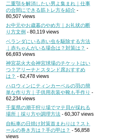
二重顎を解消したい男よ集まれ｜仕事
の合間にできる筋トレ方を紹介
-
80,507 views
お中元やお歳暮のやめ方｜お礼状の断
り方文例
- 80,119 views
ベランダにいる赤い虫を駆除する方法
｜赤ちゃんがいる場合は？対策は？
-
66,693 views
神宮花火大会神宮球場のチケットはい
つ？アリーナとスタンド席おすすめ
は？
- 62,478 views
ハロウィンにティンカーベルの羽の簡
単な作り方｜子供用衣装や靴も手作り
-
62,234 views
千葉県の潮干狩り場でマテ貝が採れる
場所｜採り方や調理方法
- 60,307 views
自転車の日焼け対策首まわりは？スト
ールの巻き方は？手の甲は？
- 56,858
views