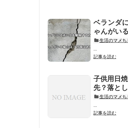
ベランダ
ゃんがい
生活のマメち
...
記事を読む
子供用日
先？落と
生活のマメち
...
記事を読む