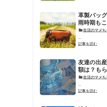
革製バッ
雨時期も
生活のマメち
...
記事を読む
友達の出
額は？も
生活のマメち
...
記事を読む